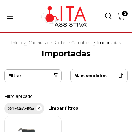
0
Início
>
Cadeiras de Rodas e Carrinhos
>
Importadas
Importadas
Filtrar
Filtro aplicado:
Limpar filtros
38(l)x42(p)x45(a)