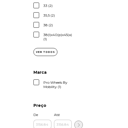
33 (2)
35,5 (2)
38 (2)
38(l)x40(p)x45(a)
(1)
VER TODOS
Marca
Pro Wheels By
Mobility (1)
Preço
De
Até