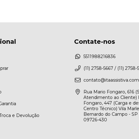
cional
Contate-nos
5511988216836
rar
(11) 2758-5667 / (11) 2758-
contato@itaassistiva.com
o
Rua Mario Fongaro, 616 
Atendimento ao Cliente) 
Fongaro, 447 (Carga e de
arantia
Centro Técnico) Vila Marl
Bernardo do Campo - SP
 Troca e Devolução
09726-430