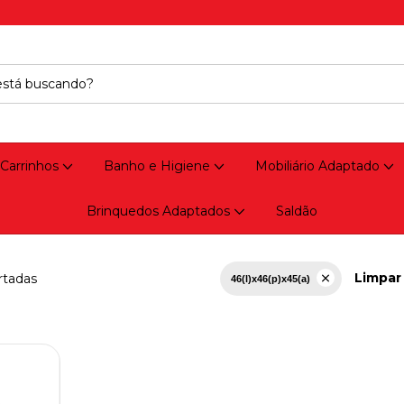
 Carrinhos
Banho e Higiene
Mobiliário Adaptado
Brinquedos Adaptados
Saldão
Limpar 
rtadas
46(l)x46(p)x45(a)