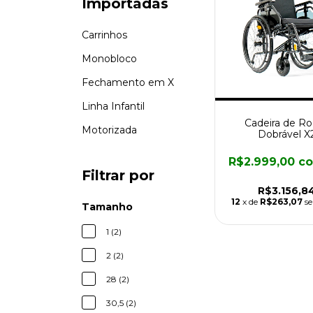
Importadas
Carrinhos
Monobloco
Fechamento em X
Linha Infantil
Cadeira de R
Motorizada
Dobrável X
R$2.999,00
c
Filtrar por
R$3.156,8
12
x de
R$263,07
se
Tamanho
1 (2)
2 (2)
28 (2)
30,5 (2)