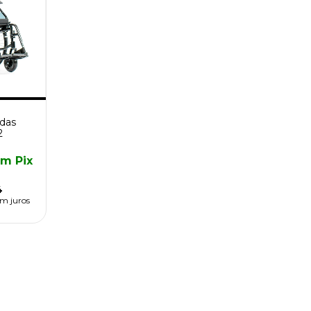
odas
2
om
Pix
4
m juros