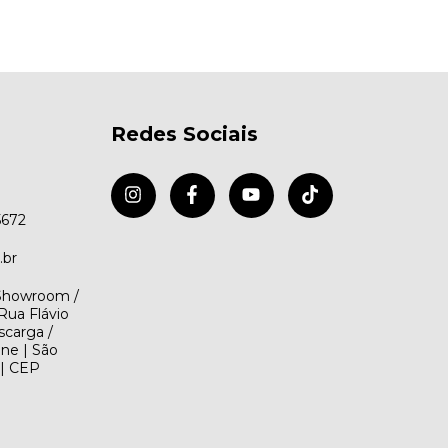
Redes Sociais
5672
.br
(Showroom /
Rua Flávio
scarga /
ene | São
 | CEP