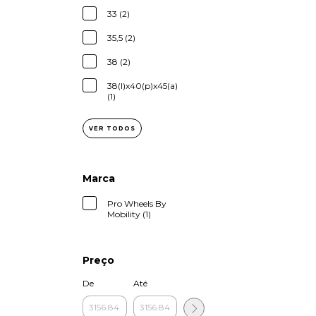
33 (2)
35,5 (2)
38 (2)
38(l)x40(p)x45(a)
(1)
VER TODOS
Marca
Pro Wheels By
Mobility (1)
Preço
De
Até