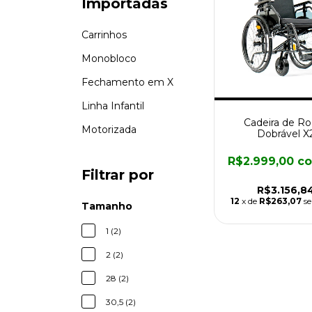
Importadas
Carrinhos
Monobloco
Fechamento em X
Linha Infantil
Cadeira de R
Motorizada
Dobrável X
R$2.999,00
c
Filtrar por
R$3.156,8
12
x de
R$263,07
se
Tamanho
1 (2)
2 (2)
28 (2)
30,5 (2)