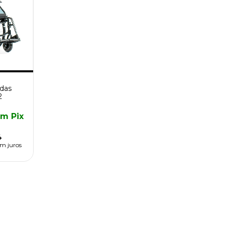
odas
2
om
Pix
4
m juros