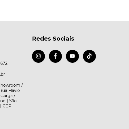
Redes Sociais
5672
.br
(Showroom /
Rua Flávio
scarga /
ene | São
 | CEP