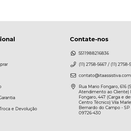
cional
Contate-nos
5511988216836
rar
(11) 2758-5667 / (11) 2758-
contato@itaassistiva.com
o
Rua Mario Fongaro, 616 
Atendimento ao Cliente) 
Fongaro, 447 (Carga e de
arantia
Centro Técnico) Vila Marl
Bernardo do Campo - SP
 Troca e Devolução
09726-430