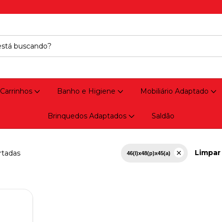
 Carrinhos
Banho e Higiene
Mobiliário Adaptado
Brinquedos Adaptados
Saldão
Limpar 
rtadas
46(l)x48(p)x45(a)