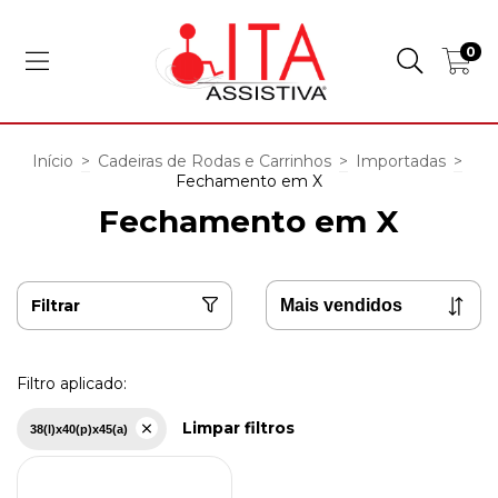
0
Início
>
Cadeiras de Rodas e Carrinhos
>
Importadas
>
Fechamento em X
Fechamento em X
Filtrar
Filtro aplicado:
Limpar filtros
38(l)x40(p)x45(a)