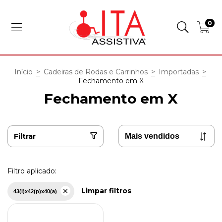
0
Início
>
Cadeiras de Rodas e Carrinhos
>
Importadas
>
Fechamento em X
Fechamento em X
Filtrar
Filtro aplicado:
Limpar filtros
43(l)x42(p)x40(a)