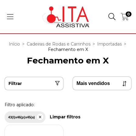
0
Início
>
Cadeiras de Rodas e Carrinhos
>
Importadas
>
Fechamento em X
Fechamento em X
Filtrar
Filtro aplicado:
Limpar filtros
43(l)x46(p)x45(a)