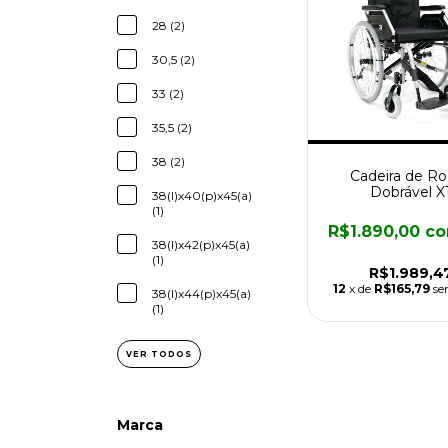
28 (2)
30,5 (2)
33 (2)
35,5 (2)
38 (2)
Cadeira de R
Dobrável X
38(l)x40(p)x45(a)
(1)
R$1.890,00
c
38(l)x42(p)x45(a)
(1)
R$1.989,4
12
x de
R$165,79
se
38(l)x44(p)x45(a)
(1)
VER TODOS
Marca