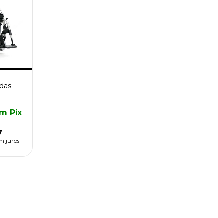
odas
1
om
Pix
7
m juros