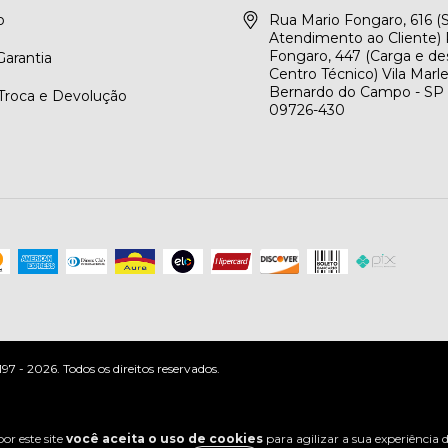
o
Rua Mario Fongaro, 616 
Atendimento ao Cliente) 
Fongaro, 447 (Carga e de
arantia
Centro Técnico) Vila Marl
Bernardo do Campo - SP
 Troca e Devolução
09726-430
 - 2026. Todos os direitos reservados.
or este site
você aceita o uso de cookies
para agilizar a sua experiência