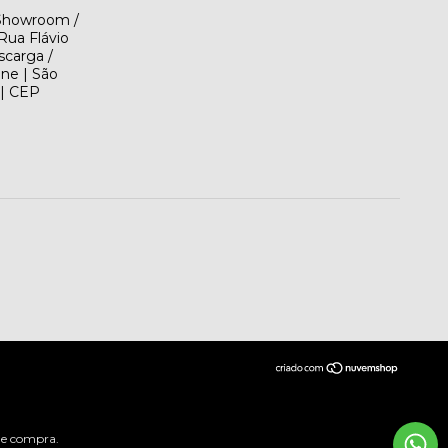
(Showroom /
Rua Flávio
scarga /
ene | São
 | CEP
 de compra.