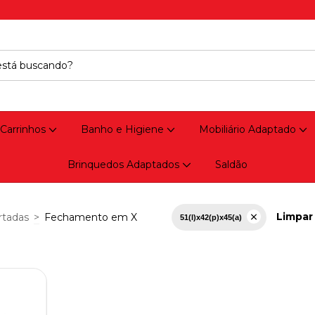
 Carrinhos
Banho e Higiene
Mobiliário Adaptado
Brinquedos Adaptados
Saldão
Limpar 
rtadas
>
Fechamento em X
51(l)x42(p)x45(a)