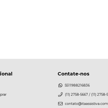
cional
Contate-nos
5511988216836
rar
(11) 2758-5667 / (11) 2758-
contato@itaassistiva.com