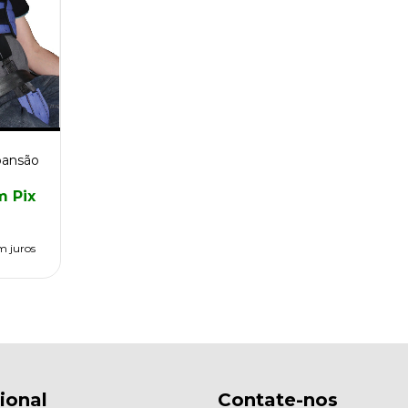
pansão
m
Pix
m juros
cional
Contate-nos