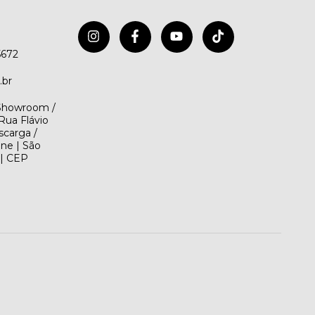
5672
.br
(Showroom /
Rua Flávio
scarga /
ene | São
 | CEP