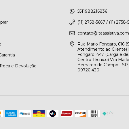
5511988216836
rar
(11) 2758-5667 / (11) 2758-
contato@itaassistiva.com
o
Rua Mario Fongaro, 616 
Atendimento ao Cliente) 
Fongaro, 447 (Carga e de
arantia
Centro Técnico) Vila Marl
Bernardo do Campo - SP
 Troca e Devolução
09726-430