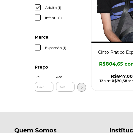
Adulto (1)
Infantil (1)
Marca
Expansão (1)
Cinto Prático Ex
R$804,65
co
Preço
R$847,00
De
Até
12
x de
R$70,58
se
Quem Somos
Institu