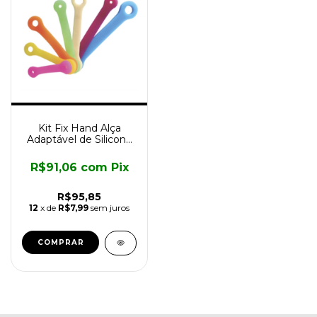
Kit Fix Hand Alça
Adaptável de Silicone
para Fixação Multi-uso
R$91,06
com
Pix
R$95,85
12
x de
R$7,99
sem juros