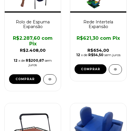
Rolo de Espuma
Rede Intertela
Expansão
Expansão
R$2.287,60
com
R$621,30
com
Pix
Pix
R$2.408,00
R$654,00
12
x de
R$54,50
sem juros
12
x de
R$200,67
sem
juros