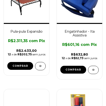
Pula-pula Expansão
Engatinhador - Ita
Assistiva
R$2.311,35
com
Pix
R$601,16
com
Pix
R$2.433,00
R$632,80
12
x de
R$202,75
sem juros
12
x de
R$52,73
sem juros
COMPRAR