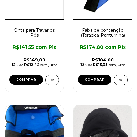
Cinta para Travar os
Faixa de contenção
Pés
(Torácica-Panturrilha)
R$141,55
com
Pix
R$174,80
com
Pix
R$149,00
R$184,00
12
x de
R$12,42
sem juros
12
x de
R$15,33
sem juros
COMPRAR