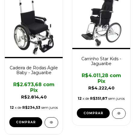
Carrinho Star Kids -
Jaguaribe
Cadeira de Rodas Ágile
Baby - Jaguaribe
R$4.011,28
com
Pix
R$2.673,68
com
R$4.222,40
Pix
R$2.814,40
12
x de
R$351,87
sem juros
12
x de
R$234,53
sem juros