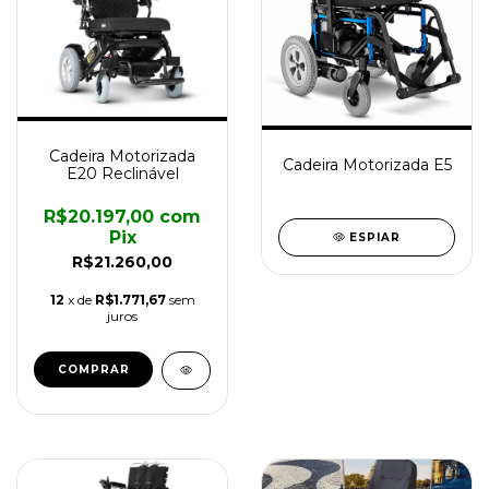
Cadeira Motorizada
Cadeira Motorizada E5
E20 Reclinável
R$20.197,00
com
Pix
ESPIAR
R$21.260,00
12
x de
R$1.771,67
sem
juros