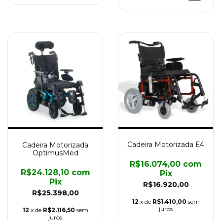
Cadeira Motorizada E4
Cadeira Motorizada
OptimusMed
R$16.074,00
com
R$24.128,10
com
Pix
Pix
R$16.920,00
R$25.398,00
12
x de
R$1.410,00
sem
juros
12
x de
R$2.116,50
sem
juros