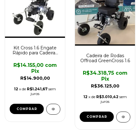
Kit Cross 1.6 Engate
Rápido para Cadeiras
Cadeira de Rodas
Motorizada Divinita
Offroad GreenCross 1.6
R$14.155,00
com
Pix
R$34.318,75
com
R$14.900,00
Pix
R$36.125,00
12
x de
R$1.241,67
sem
juros
12
x de
R$3.010,42
sem
juros