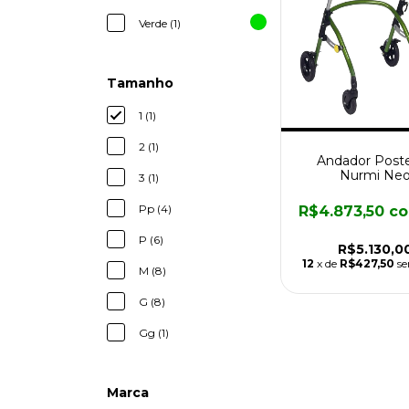
Verde (1)
Tamanho
1 (1)
2 (1)
Andador Poste
Nurmi Ne
3 (1)
Pp (4)
R$4.873,50
c
P (6)
R$5.130,0
12
x de
R$427,50
se
M (8)
G (8)
Gg (1)
Marca