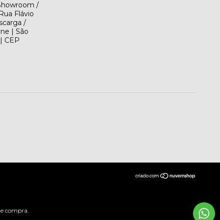
(Showroom /
Rua Flávio
scarga /
ene | São
 | CEP
 de compra.