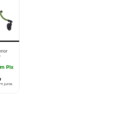
rior
o
om
Pix
0
m juros