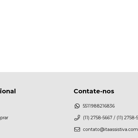
cional
Contate-nos
5511988216836
rar
(11) 2758-5667 / (11) 2758-
contato@itaassistiva.com