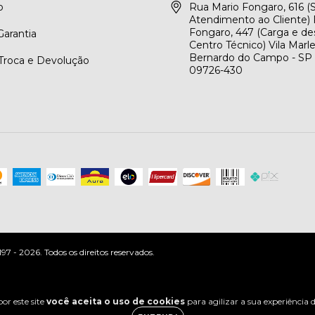
o
Rua Mario Fongaro, 616 
Atendimento ao Cliente) 
Fongaro, 447 (Carga e de
arantia
Centro Técnico) Vila Marl
Bernardo do Campo - SP
 Troca e Devolução
09726-430
 - 2026. Todos os direitos reservados.
or este site
você aceita o uso de cookies
para agilizar a sua experiência