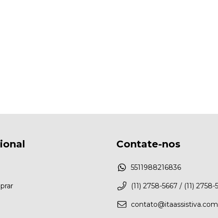
cional
Contate-nos
5511988216836
rar
(11) 2758-5667 / (11) 2758-
contato@itaassistiva.com