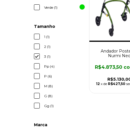
Verde (1)
Tamanho
1 (1)
2 (1)
Andador Poste
Nurmi Ne
3 (1)
Pp (4)
R$4.873,50
c
P (6)
R$5.130,0
12
x de
R$427,50
se
M (8)
G (8)
Gg (1)
Marca