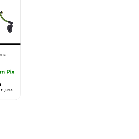
rior
o
om
Pix
0
m juros