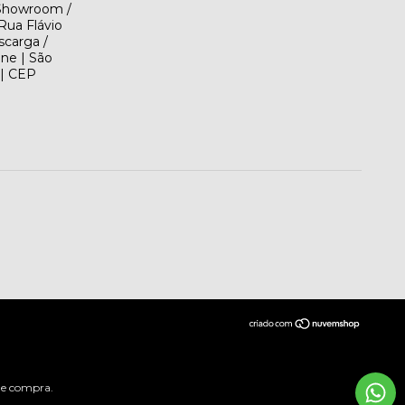
(Showroom /
Rua Flávio
scarga /
ene | São
 | CEP
 de compra.