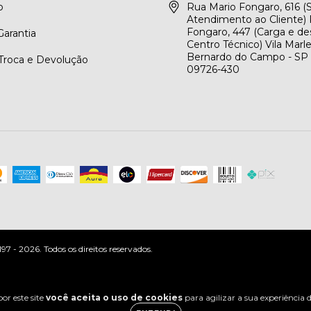
o
Rua Mario Fongaro, 616 
Atendimento ao Cliente) 
Fongaro, 447 (Carga e de
arantia
Centro Técnico) Vila Marl
Bernardo do Campo - SP
 Troca e Devolução
09726-430
 - 2026. Todos os direitos reservados.
or este site
você aceita o uso de cookies
para agilizar a sua experiência