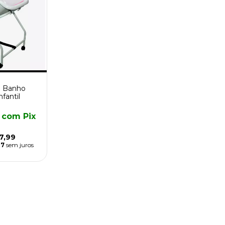
e Banho
fantil
9
com
Pix
7,99
17
sem juros