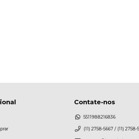
cional
Contate-nos
5511988216836
rar
(11) 2758-5667 / (11) 2758-