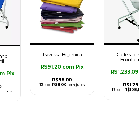
Travessa Higiênica
Cadeira d
anho
Enxuta In
il
R$91,20
com
Pix
R$1.233,0
om
Pix
R$96,00
R$1.29
12
x de
R$8,00
sem juros
0
12
x de
R$108,
m juros