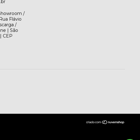
.br
(Showroom /
Rua Flávio
scarga /
ene | São
 | CEP