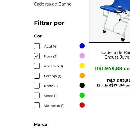
Cadeiras de Banho
Filtrar por
Cor
Azul (4)
Cadeira de B
Rosa (3)
Enxuta Juven
Amarelo (1)
R$1.949,88
c
Laranja (1)
R$2.052,5
12
x de
R$171,04
se
Preto (1)
Verde (1)
Vermelho (1)
Marca