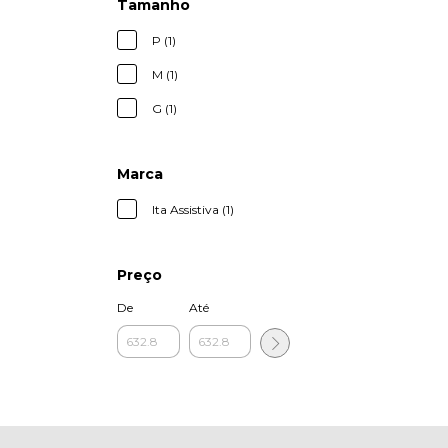
Tamanho
P (1)
M (1)
G (1)
Marca
Ita Assistiva (1)
Preço
De
Até