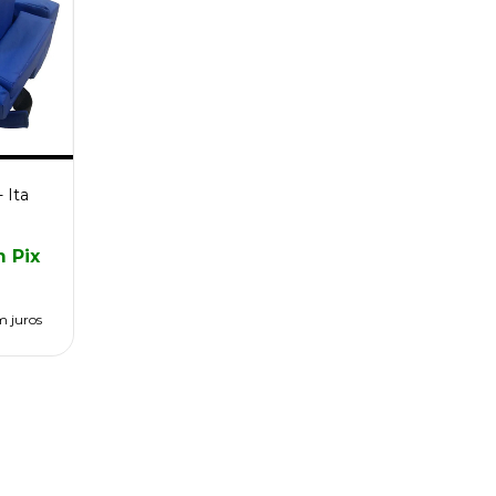
 Ita
m
Pix
m juros