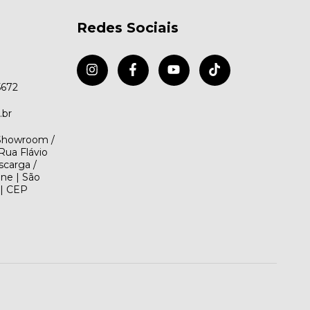
Redes Sociais
5672
.br
(Showroom /
Rua Flávio
scarga /
ene | São
 | CEP