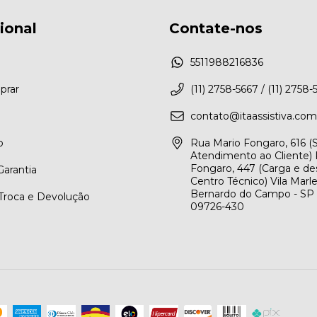
cional
Contate-nos
5511988216836
rar
(11) 2758-5667 / (11) 2758-
contato@itaassistiva.com
o
Rua Mario Fongaro, 616 
Atendimento ao Cliente) 
Fongaro, 447 (Carga e de
arantia
Centro Técnico) Vila Marl
Bernardo do Campo - SP
 Troca e Devolução
09726-430