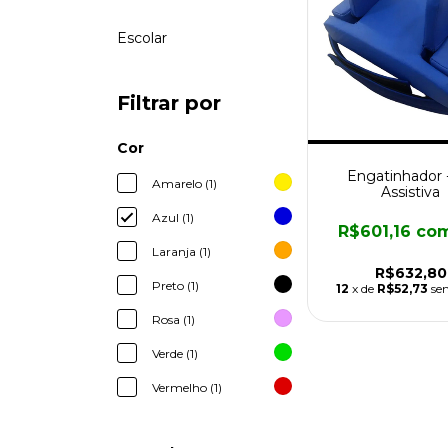
Escolar
Filtrar por
Cor
Engatinhador -
Amarelo (1)
Assistiva
Azul (1)
R$601,16
co
Laranja (1)
R$632,80
Preto (1)
12
x de
R$52,73
se
Rosa (1)
Verde (1)
Vermelho (1)