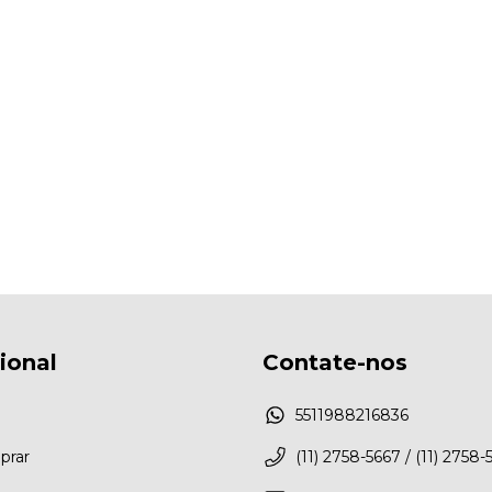
cional
Contate-nos
5511988216836
rar
(11) 2758-5667 / (11) 2758-