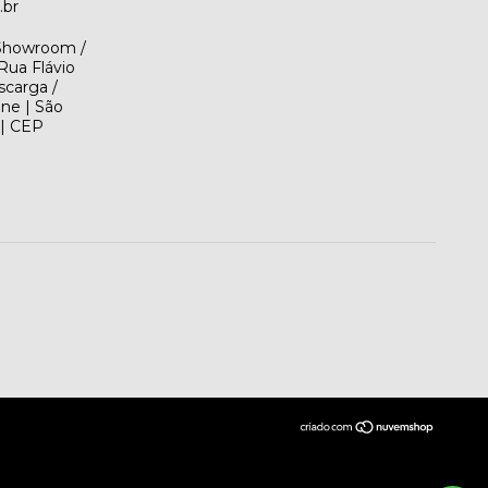
.br
(Showroom /
Rua Flávio
scarga /
ene | São
 | CEP