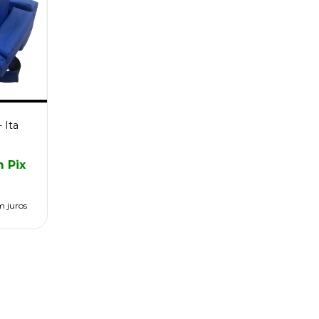
 Ita
m
Pix
m juros