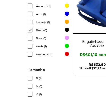
Amarelo (1)
Azul (1)
Laranja (1)
Preto (1)
Rosa (1)
Engatinhador -
Assistiva
Verde (1)
R$601,16
co
Vermelho (1)
R$632,80
12
x de
R$52,73
se
Tamanho
P (1)
M (1)
G (1)