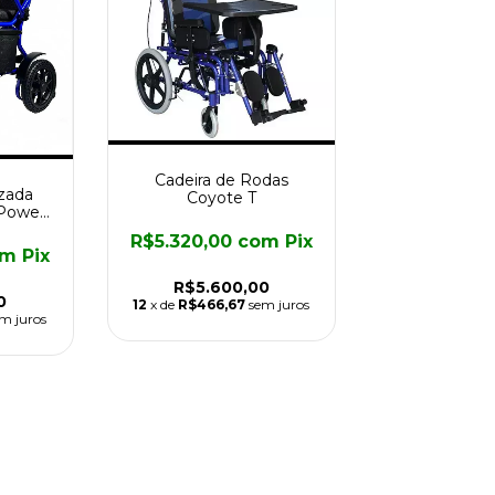
Cadeira de Rodas
zada
Coyote T
 Power
R$5.320,00
com
Pix
om
Pix
R$5.600,00
0
12
x de
R$466,67
sem juros
m juros