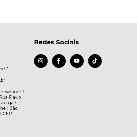
Redes Sociais
5672
.br
(Showroom /
Rua Flávio
scarga /
ene | São
 | CEP