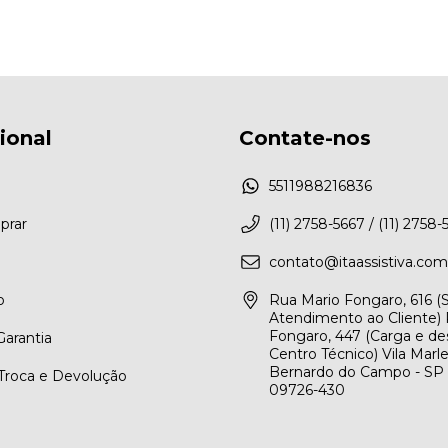
cional
Contate-nos
5511988216836
rar
(11) 2758-5667 / (11) 2758-
contato@itaassistiva.com
o
Rua Mario Fongaro, 616 
Atendimento ao Cliente) 
Fongaro, 447 (Carga e de
arantia
Centro Técnico) Vila Marl
Bernardo do Campo - SP
 Troca e Devolução
09726-430