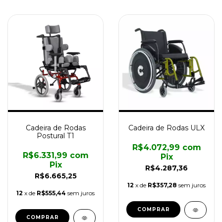
Cadeira de Rodas
Cadeira de Rodas ULX
Postural T1
R$4.072,99
com
R$6.331,99
com
Pix
Pix
R$4.287,36
R$6.665,25
12
x de
R$357,28
sem juros
12
x de
R$555,44
sem juros
COMPRAR
COMPRAR