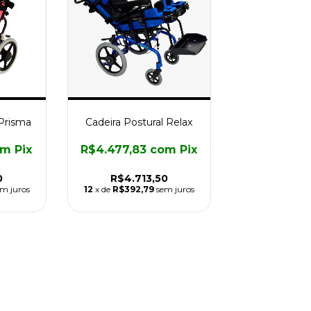
 Prisma
Cadeira Postural Relax
om
Pix
R$4.477,83
com
Pix
0
R$4.713,50
em juros
12
x de
R$392,79
sem juros