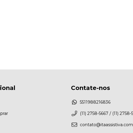
cional
Contate-nos
5511988216836
rar
(11) 2758-5667 / (11) 2758-
contato@itaassistiva.com