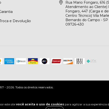
o
Rua Mario Fongaro, 616 
Atendimento ao Cliente) 
Fongaro, 447 (Carga e de
arantia
Centro Técnico) Vila Marl
Bernardo do Campo - SP
 Troca e Devolução
09726-430
 - 2026. Todos os direitos reservados.
or este site
você aceita o uso de cookies
para agilizar a sua experiência