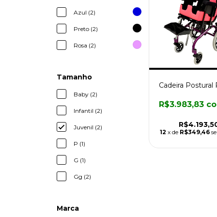
Azul (2)
Preto (2)
Rosa (2)
Tamanho
Cadeira Postural
Baby (2)
R$3.983,83
c
Infantil (2)
R$4.193,5
Juvenil (2)
12
x de
R$349,46
s
P (1)
G (1)
Gg (2)
Marca