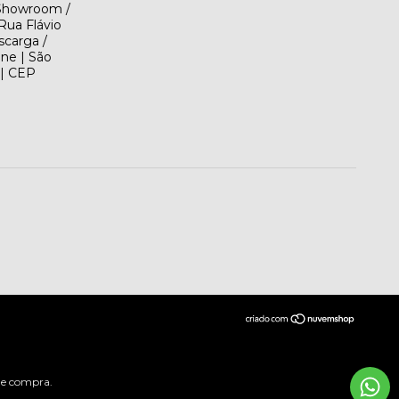
(Showroom /
Rua Flávio
scarga /
ene | São
 | CEP
 de compra.