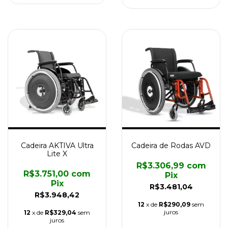
Cadeira AKTIVA Ultra
Cadeira de Rodas AVD
Lite X
R$3.306,99
com
R$3.751,00
com
Pix
Pix
R$3.481,04
R$3.948,42
12
x de
R$290,09
sem
juros
12
x de
R$329,04
sem
juros