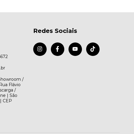
Redes Sociais
5672
.br
(Showroom /
Rua Flávio
scarga /
ene | São
 | CEP