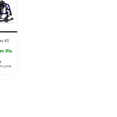
as K3
om
Pix
8
em juros