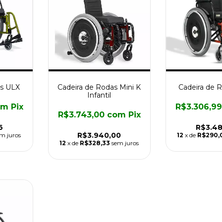
as ULX
Cadeira de Rodas Mini K
Cadeira de 
Infantil
om
Pix
R$3.306,9
R$3.743,00
com
Pix
6
R$3.48
R$3.940,00
m juros
12
x de
R$290,
12
x de
R$328,33
sem juros