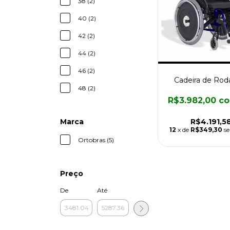
38 (2)
40 (2)
42 (2)
44 (2)
46 (2)
Cadeira de Rod
48 (2)
R$3.982,00
c
Marca
R$4.191,5
12
x de
R$349,30
s
Ortobras (5)
Preço
De
Até