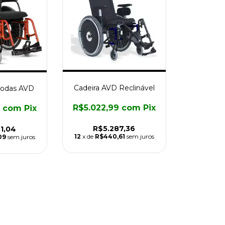
Cadeira AVD Reclinável
Rodas AVD
R$5.022,99
com
Pix
9
com
Pix
R$5.287,36
1,04
12
x de
R$440,61
sem juros
09
sem juros