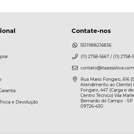
cional
Contate-nos
5511988216836
rar
(11) 2758-5667 / (11) 2758-
contato@itaassistiva.com
o
Rua Mario Fongaro, 616 
Atendimento ao Cliente) 
Fongaro, 447 (Carga e de
arantia
Centro Técnico) Vila Marl
Bernardo do Campo - SP
 Troca e Devolução
09726-430