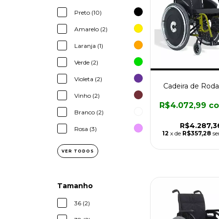
Preto (10)
Amarelo (2)
Laranja (1)
Verde (2)
Violeta (2)
Cadeira de Rod
Vinho (2)
R$4.072,99
c
Branco (2)
R$4.287,3
Rosa (3)
12
x de
R$357,28
se
VER TODOS
Tamanho
36 (2)