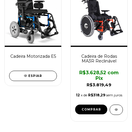
Cadeira Motorizada E5
Cadeira de Rodas
MA3R Reclinável
R$3.628,52
com
ESPIAR
Pix
R$3.819,49
12
x de
R$318,29
sem juros
COMPRAR