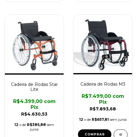
Cadeira de Rodas M3
Cadeira de Rodas Star
Lite
R$7.499,00
com
R$4.399,00
com
Pix
Pix
R$7.893,68
R$4.630,53
12
x de
R$657,81
sem juros
12
x de
R$385,88
sem
juros
COMPRAR