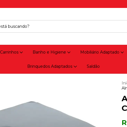
 Carrinhos
Banho e Higiene
Mobiliário Adaptado
Brinquedos Adaptados
Saldão
Iní
Al
A
C
R