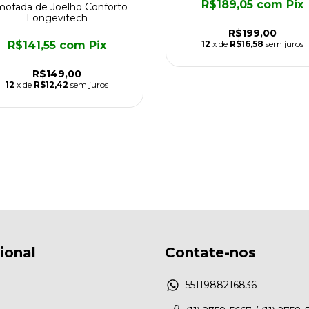
R$189,05
com
Pix
mofada de Joelho Conforto
Longevitech
R$199,00
R$141,55
com
Pix
12
x de
R$16,58
sem juros
R$149,00
12
x de
R$12,42
sem juros
cional
Contate-nos
5511988216836