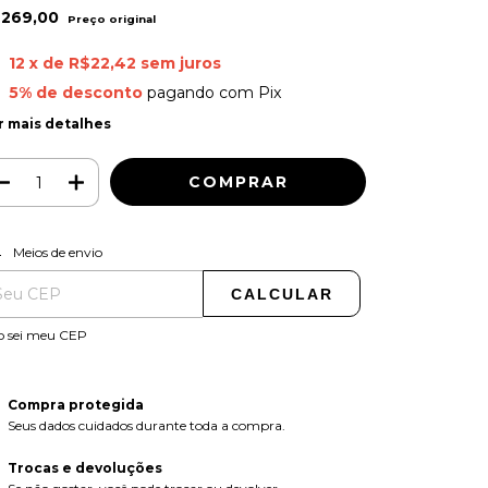
269,00
12
x de
R$22,42
sem juros
5% de desconto
pagando com Pix
r mais detalhes
ALTERAR CEP
regas para o CEP:
Meios de envio
CALCULAR
o sei meu CEP
Compra protegida
Seus dados cuidados durante toda a compra.
Trocas e devoluções