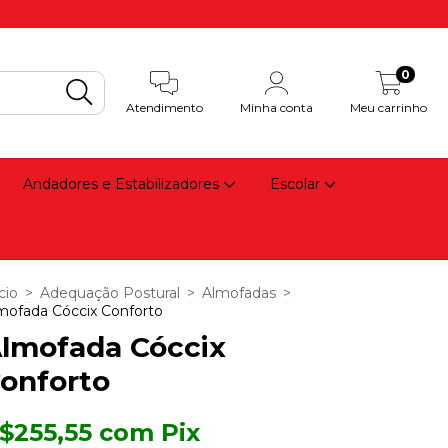
0
Atendimento
Minha conta
Meu carrinho
Andadores e Estabilizadores
Escolar
cio
>
Adequação Postural
>
Almofadas
>
mofada Cóccix Conforto
lmofada Cóccix
onforto
$255,55
com
Pix