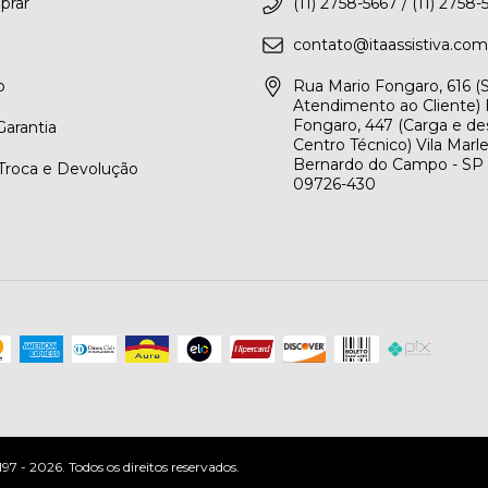
rar
(11) 2758-5667 / (11) 2758-
contato@itaassistiva.com
o
Rua Mario Fongaro, 616 
Atendimento ao Cliente) 
Fongaro, 447 (Carga e de
arantia
Centro Técnico) Vila Marl
Bernardo do Campo - SP
 Troca e Devolução
09726-430
 - 2026. Todos os direitos reservados.