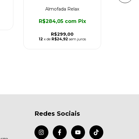
Almofada Relax
Almofa
R$284,05
com
Pix
R$1
R$299,00
12
x de
R$24,92
sem juros
12
x d
Redes Sociais