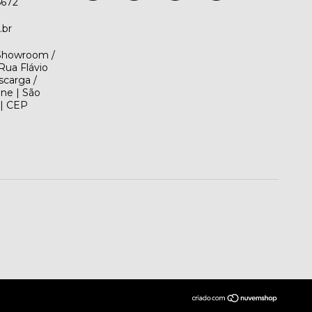
5672
.br
(Showroom /
Rua Flávio
scarga /
ene | São
 | CEP