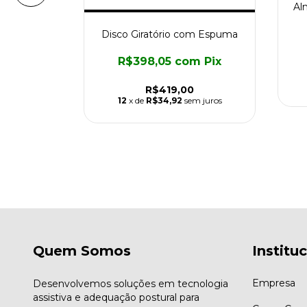
Al
Disco Giratório com Espuma
Coluna
R$398,05
com
Pix
vitech
R$419,00
m
Pix
12
x de
R$34,92
sem juros
0
m juros
Quem Somos
Institu
Empresa
Desenvolvemos soluções em tecnologia
assistiva e adequação postural para