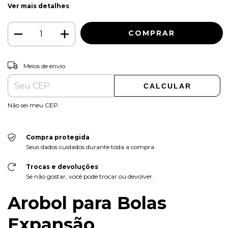
Ver mais detalhes
ALTERAR CEP
Entregas para o CEP:
Meios de envio
CALCULAR
Não sei meu CEP
Compra protegida
Seus dados cuidados durante toda a compra.
Trocas e devoluções
Se não gostar, você pode trocar ou devolver.
Arobol para Bolas
Expansão