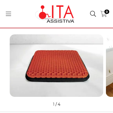
0
1
/
4