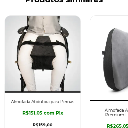
Almofada Abdutora para Pernas
Almofada A
R$151,05
com
Pix
Premium L
R$159,00
R$265,0