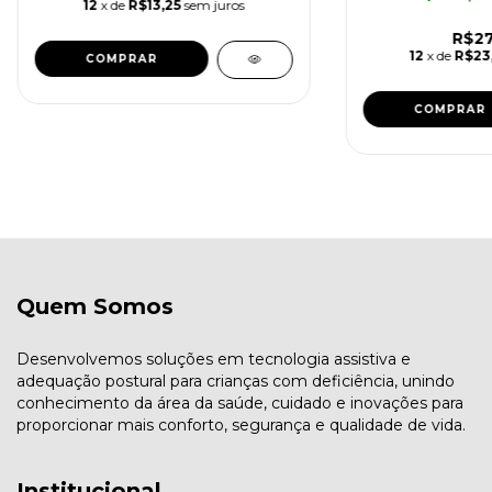
12
x de
R$13,25
sem juros
R$27
12
x de
R$23
Quem Somos
Desenvolvemos soluções em tecnologia assistiva e
adequação postural para crianças com deficiência, unindo
conhecimento da área da saúde, cuidado e inovações para
proporcionar mais conforto, segurança e qualidade de vida.
Institucional