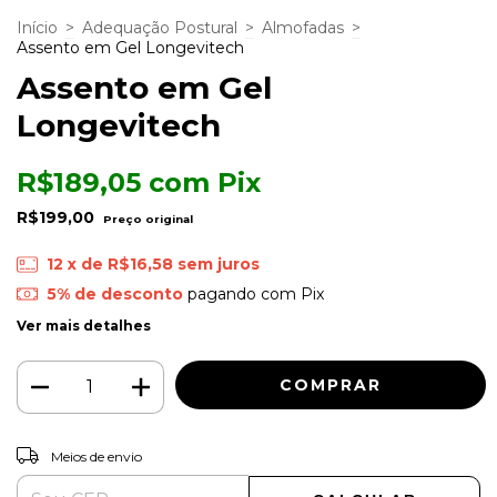
Início
>
Adequação Postural
>
Almofadas
>
Assento em Gel Longevitech
Assento em Gel
Longevitech
R$189,05
com
Pix
R$199,00
12
x de
R$16,58
sem juros
5% de desconto
pagando com Pix
Ver mais detalhes
ALTERAR CEP
Entregas para o CEP:
Meios de envio