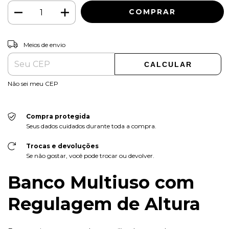
ALTERAR CEP
Entregas para o CEP:
Meios de envio
CALCULAR
Não sei meu CEP
Compra protegida
Seus dados cuidados durante toda a compra.
Trocas e devoluções
Se não gostar, você pode trocar ou devolver.
Banco Multiuso com
Regulagem de Altura