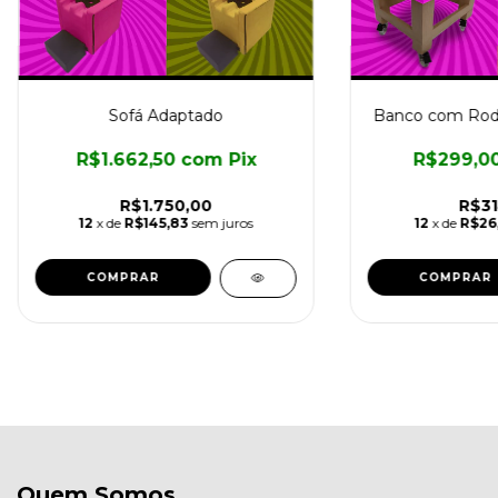
Sofá Adaptado
Banco com Rodas
R$1.662,50
com
Pix
R$299,0
R$1.750,00
R$31
12
x de
R$145,83
sem juros
12
x de
R$26
COMPRAR
Quem Somos