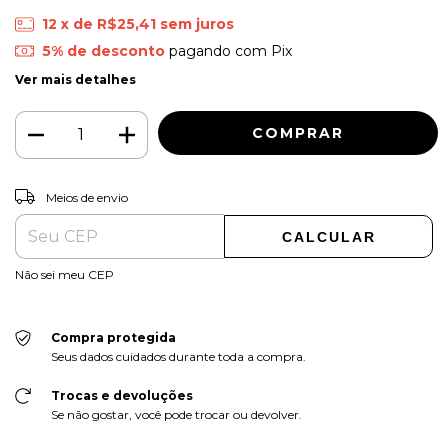
12
x de
R$25,41
sem juros
5% de desconto
pagando com Pix
Ver mais detalhes
ALTERAR CEP
Entregas para o CEP:
Meios de envio
CALCULAR
Não sei meu CEP
Compra protegida
Seus dados cuidados durante toda a compra.
Trocas e devoluções
Se não gostar, você pode trocar ou devolver.