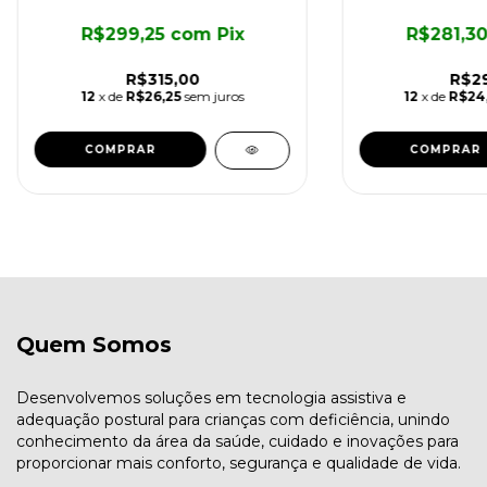
R$299,25
com
Pix
R$281,3
R$315,00
R$29
12
x de
R$26,25
sem juros
12
x de
R$24
Quem Somos
Desenvolvemos soluções em tecnologia assistiva e
adequação postural para crianças com deficiência, unindo
conhecimento da área da saúde, cuidado e inovações para
proporcionar mais conforto, segurança e qualidade de vida.