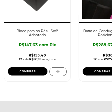
Bloco para os Pés - Sofá
Barra de Conduç
Adaptado
Posicio
R$147,63
com
Pix
R$289,6
R$155,40
R$30
12
x de
R$12,95
sem juros
12
x de
R$25