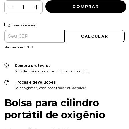
ALTERAR CEP
Entregas para o CEP:
Meios de envio
CALCULAR
Não sei meu CEP
Compra protegida
Seus dados cuidados durante toda a compra.
Trocas e devoluções
Se não gostar, você pode trocar ou devolver.
Bolsa para cilindro
portátil de oxigênio