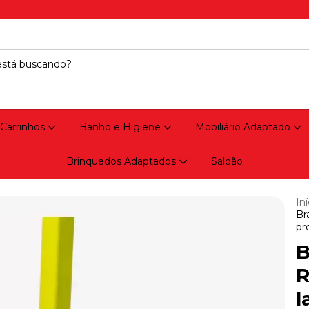
 Carrinhos
Banho e Higiene
Mobiliário Adaptado
Brinquedos Adaptados
Saldão
Iní
Br
pr
B
R
l