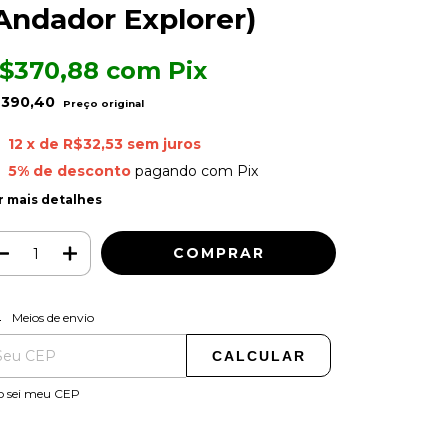
Andador Explorer)
$370,88
com
Pix
390,40
12
x de
R$32,53
sem juros
5% de desconto
pagando com Pix
r mais detalhes
ALTERAR CEP
regas para o CEP:
Meios de envio
CALCULAR
o sei meu CEP