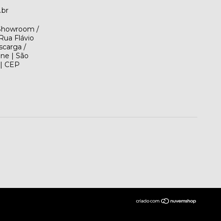
.br
(Showroom /
Rua Flávio
scarga /
ene | São
 | CEP