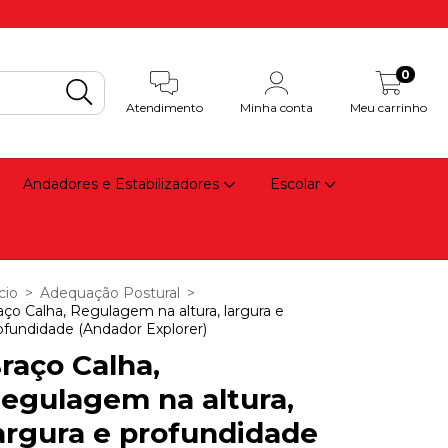
0
Atendimento
Minha conta
Meu carrinho
Andadores e Estabilizadores
Escolar
cio
>
Adequação Postural
>
aço Calha, Regulagem na altura, largura e
ofundidade (Andador Explorer)
raço Calha,
egulagem na altura,
argura e profundidade