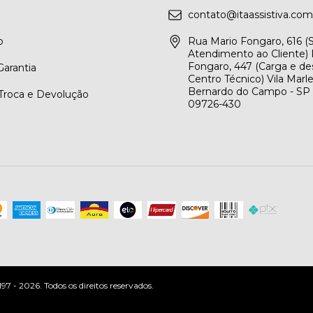
contato@itaassistiva.com
o
Rua Mario Fongaro, 616 
Atendimento ao Cliente) 
Fongaro, 447 (Carga e de
arantia
Centro Técnico) Vila Marl
Bernardo do Campo - SP
 Troca e Devolução
09726-430
 - 2026. Todos os direitos reservados.