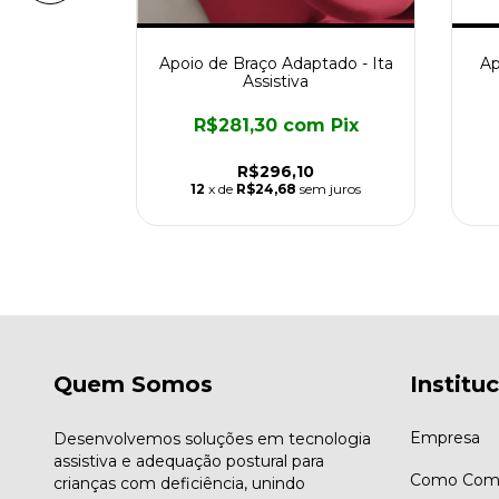
ra Cadeira
Apoio de Braço Adaptado - Ita
Ap
a
Assistiva
m
Pix
R$281,30
com
Pix
R$296,10
m juros
12
x de
R$24,68
sem juros
Quem Somos
Institu
Empresa
Desenvolvemos soluções em tecnologia
assistiva e adequação postural para
Como Comp
crianças com deficiência, unindo