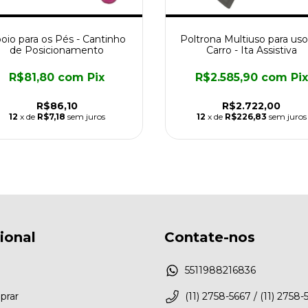
oio para os Pés - Cantinho
Poltrona Multiuso para uso
de Posicionamento
Carro - Ita Assistiva
R$81,80
com
Pix
R$2.585,90
com
Pix
R$86,10
R$2.722,00
12
x de
R$7,18
sem juros
12
x de
R$226,83
sem juros
cional
Contate-nos
5511988216836
rar
(11) 2758-5667 / (11) 2758-