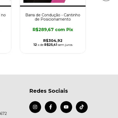
 no
Barra de Condução - Cantinho
Apoio de 
de Posicionamento
Po
R$289,67
com
Pix
R$4
R$304,92
12
x de
R$25,41
sem juros
12
x d
Redes Sociais
5672