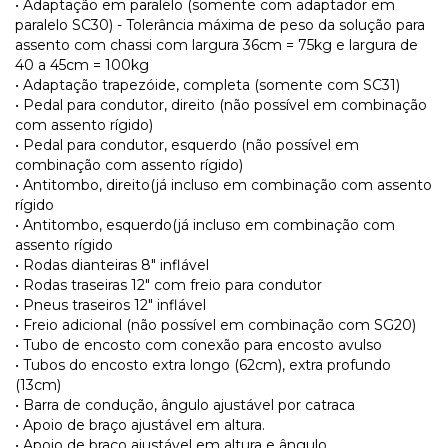
• Adaptação em paralelo (somente com adaptador em
paralelo SC30) - Tolerância máxima de peso da solução para
assento com chassi com largura 36cm = 75kg e largura de
40 a 45cm = 100kg
• Adaptação trapezóide, completa (somente com SC31)
• Pedal para condutor, direito (não possível em combinação
com assento rígido)
• Pedal para condutor, esquerdo (não possível em
combinação com assento rígido)
• Antitombo, direito(já incluso em combinação com assento
rígido
• Antitombo, esquerdo(já incluso em combinação com
assento rígido
• Rodas dianteiras 8" inflável
• Rodas traseiras 12" com freio para condutor
• Pneus traseiros 12" inflável
• Freio adicional (não possível em combinação com SG20)
• Tubo de encosto com conexão para encosto avulso
• Tubos do encosto extra longo (62cm), extra profundo
(13cm)
• Barra de condução, ângulo ajustável por catraca
• Apoio de braço ajustável em altura.
• Apoio de braço ajustável em altura e ângulo