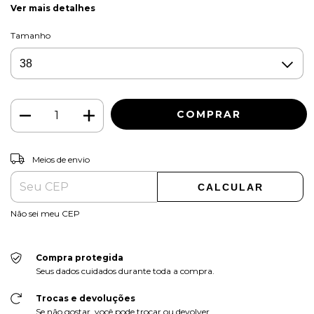
Ver mais detalhes
Tamanho
ALTERAR CEP
Entregas para o CEP:
Meios de envio
CALCULAR
Não sei meu CEP
Compra protegida
Seus dados cuidados durante toda a compra.
Trocas e devoluções
Se não gostar, você pode trocar ou devolver.