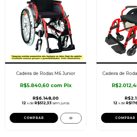
Cadeira de Rodas M6 Junior
Cadeira de Rodas
R$5.840,60
com
Pix
R$2.012,
R$6.148,00
R$2.1
12
x de
R$512,33
sem juros
12
x de
R$176
COMPRAR
COMPRAR