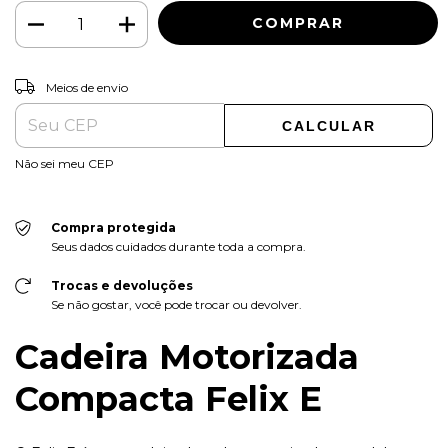
ALTERAR CEP
Entregas para o CEP:
Meios de envio
CALCULAR
Não sei meu CEP
Compra protegida
Seus dados cuidados durante toda a compra.
Trocas e devoluções
Se não gostar, você pode trocar ou devolver.
Cadeira Motorizada
Compacta Felix E