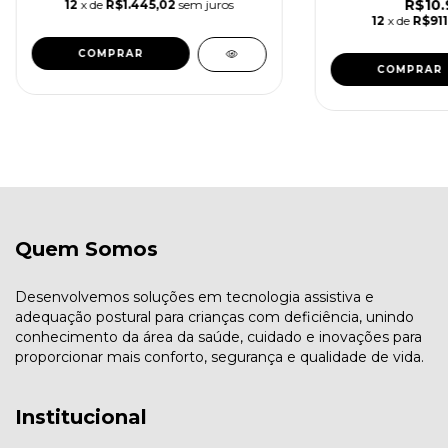
R$10.
12
x de
R$1.445,02
sem juros
12
x de
R$911
COMPRAR
Quem Somos
Desenvolvemos soluções em tecnologia assistiva e
adequação postural para crianças com deficiência, unindo
conhecimento da área da saúde, cuidado e inovações para
proporcionar mais conforto, segurança e qualidade de vida.
Institucional