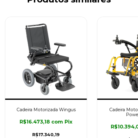
Cadeira Motorizada Wingus
Cadeira Motor
Power
R$16.473,18
com
Pix
R$10.394
R$17.340,19