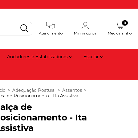
0
Atendimento
Minha conta
Meu carrinho
Andadores e Estabilizadores
Escolar
cio
>
Adequação Postural
>
Assentos
>
lça de Posicionamento - Ita Assistiva
alça de
osicionamento - Ita
ssistiva