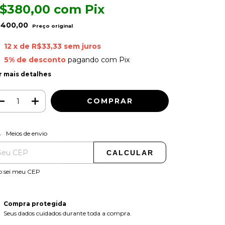
$380,00
com
Pix
400,00
12
x de
R$33,33
sem juros
5% de desconto
pagando com Pix
r mais detalhes
ALTERAR CEP
regas para o CEP:
Meios de envio
CALCULAR
o sei meu CEP
Compra protegida
Seus dados cuidados durante toda a compra.