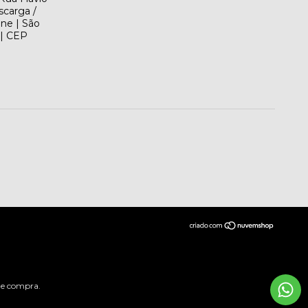
scarga /
ene | São
 | CEP
 de compra.