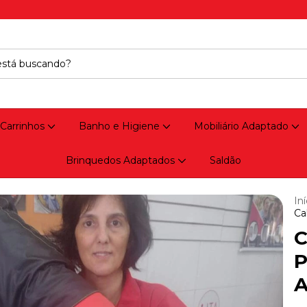
 Carrinhos
Banho e Higiene
Mobiliário Adaptado
Brinquedos Adaptados
Saldão
Iní
Ca
C
P
A