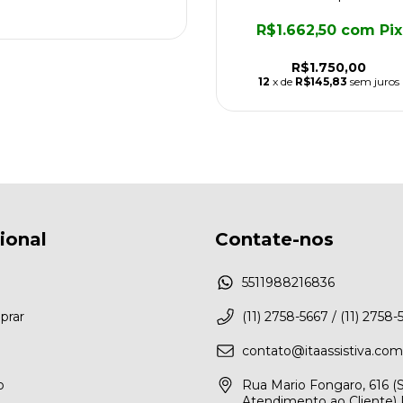
R$1.662,50
com
Pix
R$1.750,00
12
x de
R$145,83
sem juros
cional
Contate-nos
5511988216836
rar
(11) 2758-5667 / (11) 2758-
contato@itaassistiva.com
o
Rua Mario Fongaro, 616 
Atendimento ao Cliente) 