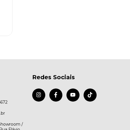
Redes Sociais
5672
.br
(Showroom /
Rua Flávio