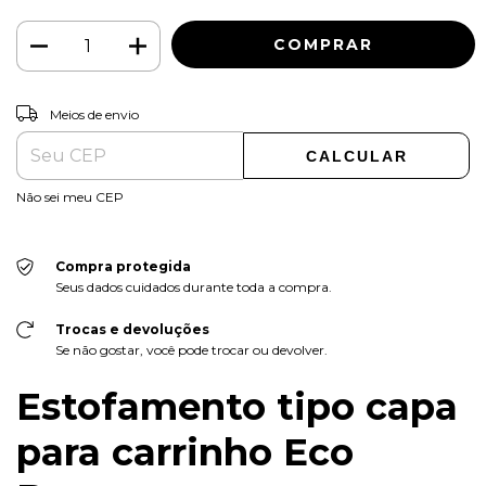
ALTERAR CEP
Entregas para o CEP:
Meios de envio
CALCULAR
Não sei meu CEP
Compra protegida
Seus dados cuidados durante toda a compra.
Trocas e devoluções
Se não gostar, você pode trocar ou devolver.
Estofamento tipo capa
para carrinho Eco