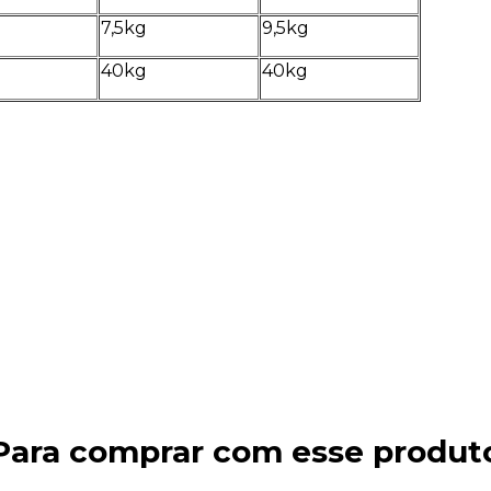
7,5kg
9,5kg
40kg
40kg
Para comprar com esse produt