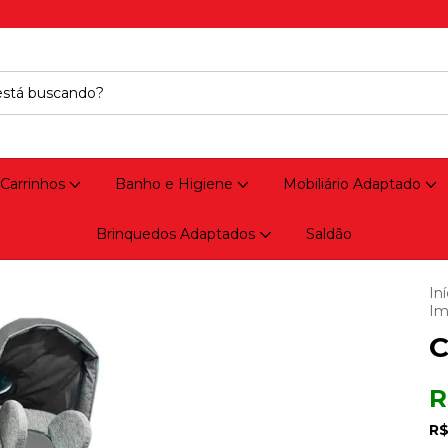
 Carrinhos
Banho e Higiene
Mobiliário Adaptado
Brinquedos Adaptados
Saldão
Iní
Im
C
R
R$