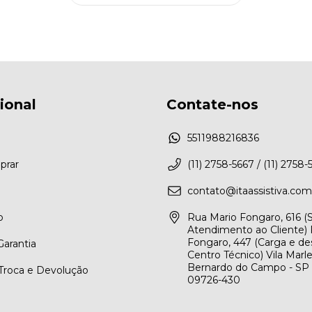
cional
Contate-nos
5511988216836
rar
(11) 2758-5667 / (11) 2758-
contato@itaassistiva.com
o
Rua Mario Fongaro, 616 
Atendimento ao Cliente) 
Fongaro, 447 (Carga e de
arantia
Centro Técnico) Vila Marl
Bernardo do Campo - SP
 Troca e Devolução
09726-430