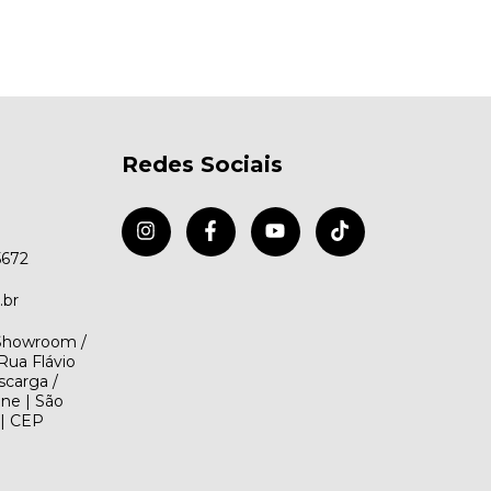
Redes Sociais
5672
.br
(Showroom /
Rua Flávio
scarga /
ene | São
 | CEP