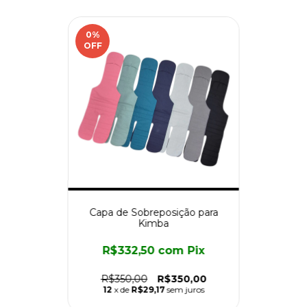
0
%
OFF
Capa de Sobreposição para
Kimba
R$332,50
com
Pix
R$350,00
R$350,00
12
x de
R$29,17
sem juros