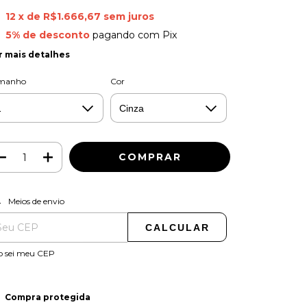
12
x de
R$1.666,67
sem juros
5% de desconto
pagando com Pix
r mais detalhes
manho
Cor
ALTERAR CEP
regas para o CEP:
Meios de envio
CALCULAR
o sei meu CEP
Compra protegida