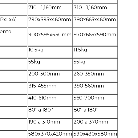
710 - 1,160mm
710 - 1,160mm
(PxLxA)
790x595x460mm
790x665x460mm
sento
900x595x530mm
970x665x590mm
10.5kg
11.5kg
55kg
55kg
200-300mm
260-350mm
315-455mm
390-560mm
410-610mm
560-700mm
80º a 180º
80º a 180º
190 a 310mm
200 a 370mm
580x370x420mm
590x430x580mm