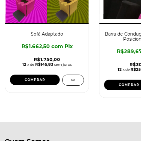
Sofá Adaptado
Barra de Conduç
Posicio
R$1.662,50
com
Pix
R$289,6
R$1.750,00
R$30
12
x de
R$145,83
sem juros
12
x de
R$25