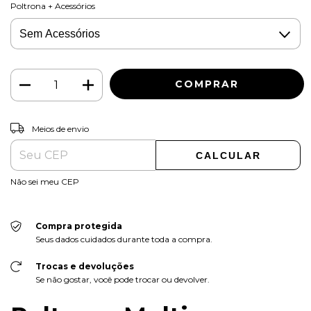
Poltrona + Acessórios
ALTERAR CEP
Entregas para o CEP:
Meios de envio
CALCULAR
Não sei meu CEP
Compra protegida
Seus dados cuidados durante toda a compra.
Trocas e devoluções
Se não gostar, você pode trocar ou devolver.