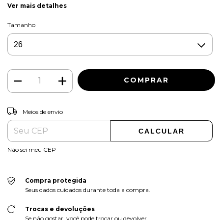
Ver mais detalhes
Tamanho
ALTERAR CEP
Entregas para o CEP:
Meios de envio
CALCULAR
Não sei meu CEP
Compra protegida
Seus dados cuidados durante toda a compra.
Trocas e devoluções
Se não gostar, você pode trocar ou devolver.