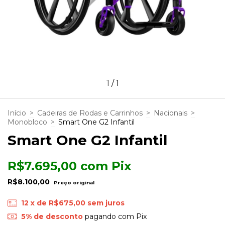
1
/
1
Início
>
Cadeiras de Rodas e Carrinhos
>
Nacionais
>
Monobloco
>
Smart One G2 Infantil
Smart One G2 Infantil
R$7.695,00
com
Pix
R$8.100,00
12
x de
R$675,00
sem juros
5% de desconto
pagando com Pix