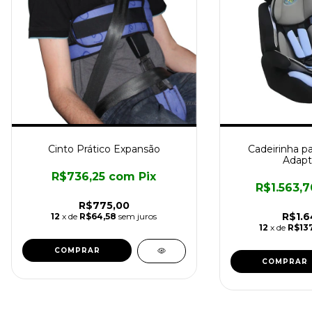
Cinto Prático Expansão
Cadeirinha p
Adapt
R$736,25
com
Pix
R$1.563,
R$775,00
R$1.6
12
x de
R$64,58
sem juros
12
x de
R$137
COMPRAR