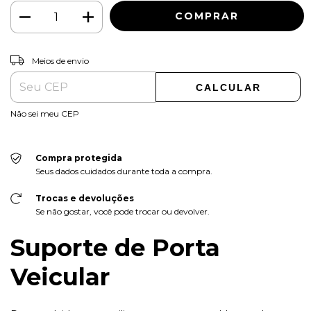
ALTERAR CEP
Entregas para o CEP:
Meios de envio
CALCULAR
Não sei meu CEP
Compra protegida
Seus dados cuidados durante toda a compra.
Trocas e devoluções
Se não gostar, você pode trocar ou devolver.
Suporte de Porta
Veicular