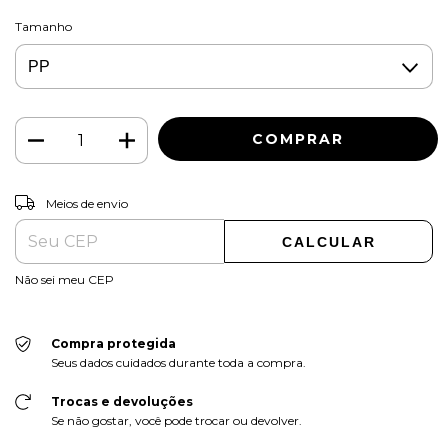
Tamanho
ALTERAR CEP
Entregas para o CEP:
Meios de envio
CALCULAR
Não sei meu CEP
Compra protegida
Seus dados cuidados durante toda a compra.
Trocas e devoluções
Se não gostar, você pode trocar ou devolver.