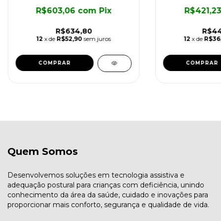
R$603,06
com
Pix
R$421,2
R$634,80
R$44
12
x de
R$52,90
sem juros
12
x de
R$36
COMPRAR
Quem Somos
Desenvolvemos soluções em tecnologia assistiva e
adequação postural para crianças com deficiência, unindo
conhecimento da área da saúde, cuidado e inovações para
proporcionar mais conforto, segurança e qualidade de vida.