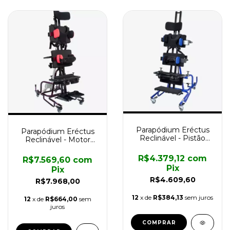
Parapódium Eréctus
Parapódium Eréctus
Reclinável - Pistão
Reclinável - Motor
Hidráulico
Elétrico
R$4.379,12
com
R$7.569,60
com
Pix
Pix
R$4.609,60
R$7.968,00
12
x de
R$384,13
sem juros
12
x de
R$664,00
sem
juros
COMPRAR