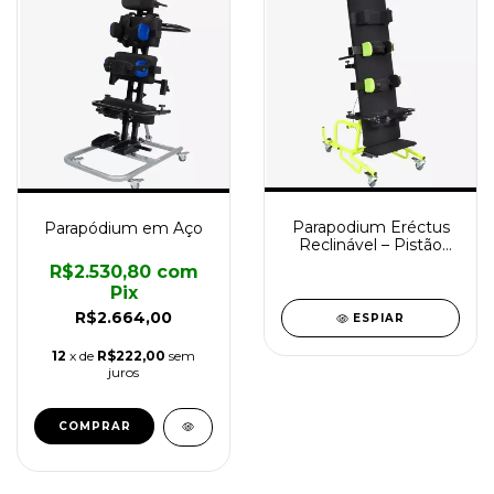
Parapodium Eréctus
Parapódium em Aço
Reclinável – Pistão
Hidraúlico (modelo
R$2.530,80
com
prancha)
Pix
R$2.664,00
ESPIAR
12
x de
R$222,00
sem
juros
COMPRAR