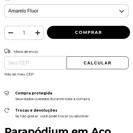
ALTERAR CEP
Entregas para o CEP:
Meios de envio
CALCULAR
Não sei meu CEP
Compra protegida
Seus dados cuidados durante toda a compra.
Trocas e devoluções
Se não gostar, você pode trocar ou devolver.
Parapódium em Aço