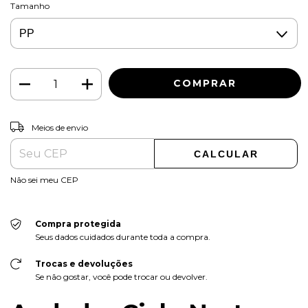
Tamanho
ALTERAR CEP
Entregas para o CEP:
Meios de envio
CALCULAR
Não sei meu CEP
Compra protegida
Seus dados cuidados durante toda a compra.
Trocas e devoluções
Se não gostar, você pode trocar ou devolver.