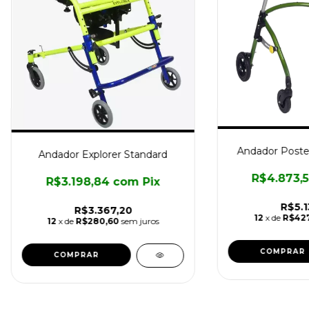
Andador Poste
Andador Explorer Standard
R$4.873,
R$3.198,84
com
Pix
R$5.1
R$3.367,20
12
x de
R$427
12
x de
R$280,60
sem juros
COMPRAR
COMPRAR