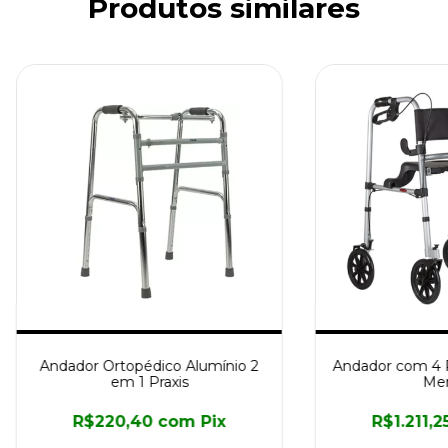
Produtos similares
Andador Ortopédico Alumínio 2
Andador com 4 
em 1 Praxis
Mer
R$220,40
com
Pix
R$1.211,2