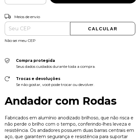
ALTERAR CEP
Entregas para o CEP:
Meios de envio
CALCULAR
Não sei meu CEP
Compra protegida
Seus dados cuidados durante toda a compra.
Trocas e devoluções
Se não gostar, você pode trocar ou devolver.
Andador com Rodas
Fabricados em alumínio anodizado brilhoso, que não risca e
não perde o brilho com o tempo, conferindo-lhes leveza e
resistência. Os andadores possuem duas barras centrais em
aço, que garantem segurança e resistência para suportar