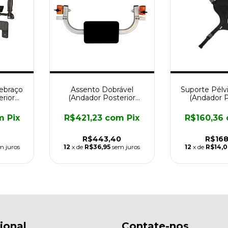
tebraço
Assento Dobrável
Suporte Pélvi
rior
(Andador Posterior
(Andador P
Mercur)
Merc
m
Pix
R$421,23
com
Pix
R$160,36
R$443,40
R$168
m juros
12
x de
R$36,95
sem juros
12
x de
R$14,0
cional
Contate-nos