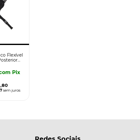
co Flexível
osterior
ur)
com
Pix
,80
7
sem juros
Redes Sociais