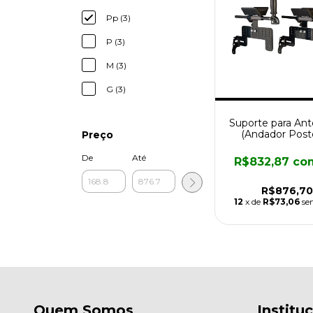
Pp (3)
P (3)
M (3)
G (3)
Suporte para An
(Andador Poste
Preço
Mercur)
De
Até
R$832,87
co
R$876,70
12
x de
R$73,06
se
Quem Somos
Institu