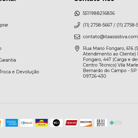
5511988216836
rar
(11) 2758-5667 / (11) 2758-
contato@itaassistiva.com
o
Rua Mario Fongaro, 616 
Atendimento ao Cliente) 
Fongaro, 447 (Carga e de
arantia
Centro Técnico) Vila Marl
Bernardo do Campo - SP
 Troca e Devolução
09726-430