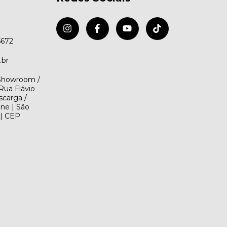
5672
.br
(Showroom /
Rua Flávio
scarga /
ene | São
 | CEP