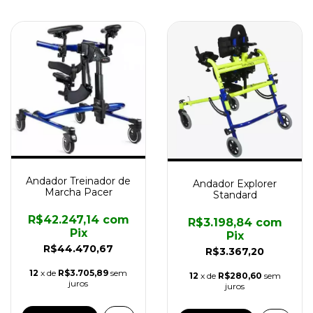
Andador Treinador de
Andador Explorer
Marcha Pacer
Standard
R$42.247,14
com
R$3.198,84
com
Pix
Pix
R$44.470,67
R$3.367,20
12
x de
R$3.705,89
sem
12
x de
R$280,60
sem
juros
juros