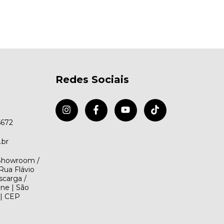
Redes Sociais
5672
.br
(Showroom /
Rua Flávio
scarga /
ene | São
 | CEP