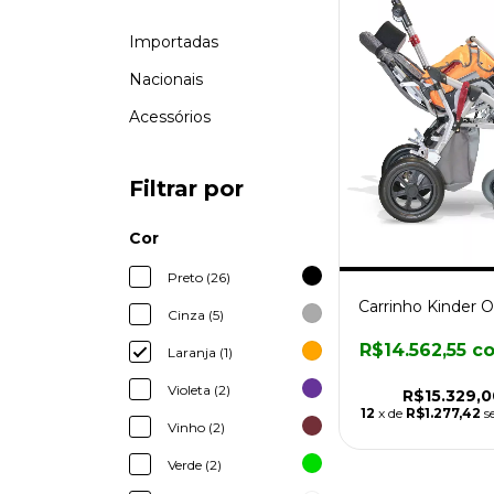
Importadas
Nacionais
Acessórios
Filtrar por
Cor
Preto (26)
Carrinho Kinder O
Cinza (5)
R$14.562,55
c
Laranja (1)
Violeta (2)
R$15.329,0
12
x de
R$1.277,42
s
Vinho (2)
Verde (2)