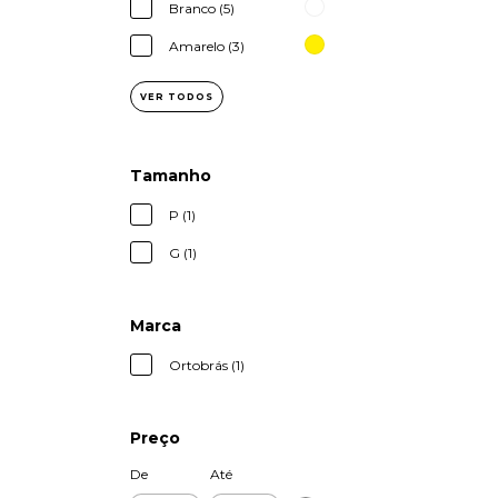
Branco (5)
Amarelo (3)
VER TODOS
Tamanho
P (1)
G (1)
Marca
Ortobrás (1)
Preço
De
Até