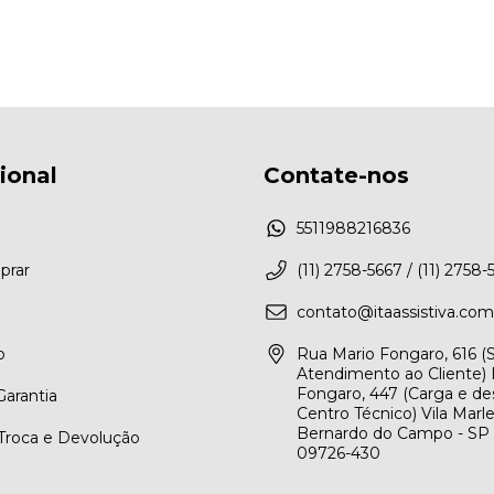
cional
Contate-nos
5511988216836
rar
(11) 2758-5667 / (11) 2758-
contato@itaassistiva.com
o
Rua Mario Fongaro, 616 
Atendimento ao Cliente) 
Fongaro, 447 (Carga e de
arantia
Centro Técnico) Vila Marl
Bernardo do Campo - SP
 Troca e Devolução
09726-430