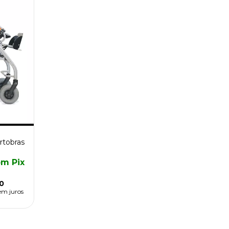
rtobras
om
Pix
0
em juros