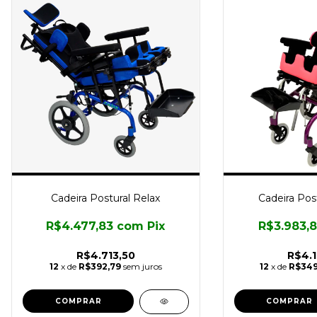
Cadeira Postural Relax
Cadeira Pos
R$4.477,83
com
Pix
R$3.983,
R$4.713,50
R$4.1
12
x de
R$392,79
sem juros
12
x de
R$349
COMPRAR
COMPRAR