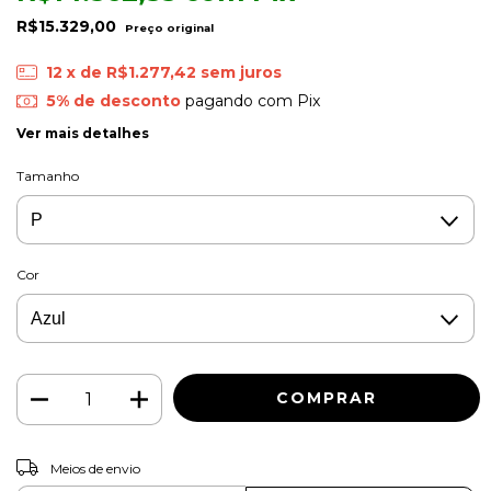
R$15.329,00
12
x de
R$1.277,42
sem juros
5% de desconto
pagando com Pix
Ver mais detalhes
Tamanho
Cor
ALTERAR CEP
Entregas para o CEP:
Meios de envio