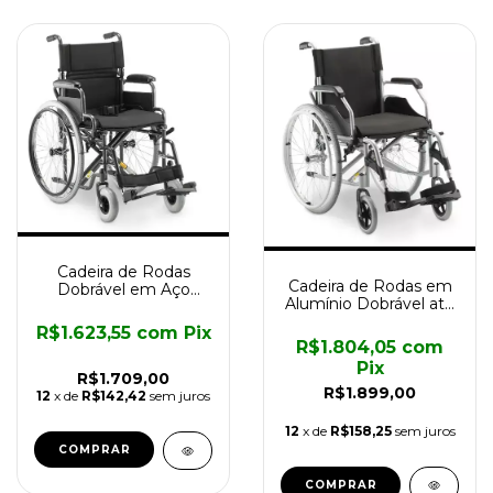
Cadeira de Rodas
Cadeira de Rodas em
Dobrável em Aço
Alumínio Dobrável até
D400 até 120kg
120kg D600 Dellamed
Dellamed
R$1.623,55
com
Pix
R$1.804,05
com
Pix
R$1.709,00
R$1.899,00
12
x de
R$142,42
sem juros
12
x de
R$158,25
sem juros
COMPRAR
COMPRAR