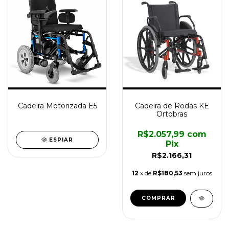
Cadeira Motorizada E5
Cadeira de Rodas KE
Ortobras
R$2.057,99
com
ESPIAR
Pix
R$2.166,31
12
x de
R$180,53
sem juros
COMPRAR