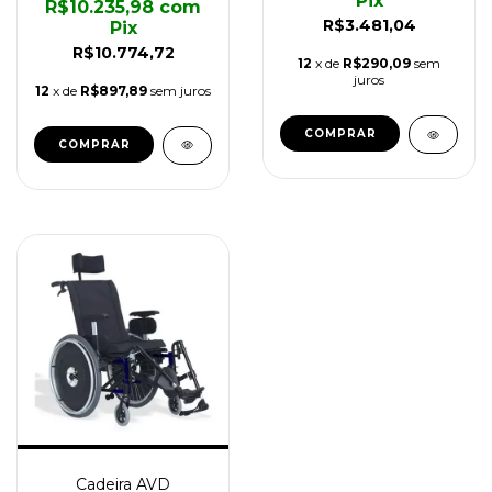
Pix
R$10.235,98
com
R$3.481,04
Pix
R$10.774,72
12
x de
R$290,09
sem
juros
12
x de
R$897,89
sem juros
COMPRAR
COMPRAR
Cadeira AVD